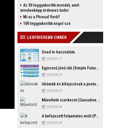
Az 50 leggyakoribb mondat, amit
mindenképp érdemes tudni
Mi az a Phrasal Verb?
100 leggyakoribb angol szó
LEGFRISSEBB CIKKEK
Used to használata
2026-01-17
Egyszerű jövő idő (Simple Future Tense)
2025-09-19
Idiómák és kifejezések a pontosság és késés témakörében
2025-08-22
Műveltető szerkezet (Causative Mood)
2025-06-04
A befejezett folyamatos múlt (Past Perfect Continuous Tense)
2025-05-28