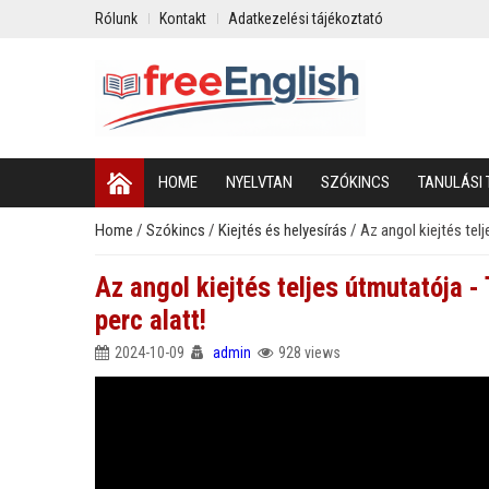
Rólunk
Kontakt
Adatkezelési tájékoztató
HOME
NYELVTAN
SZÓKINCS
TANULÁSI 
Home
/
Szókincs
/
Kiejtés és helyesírás
/
Az angol kiejtés tel
Az angol kiejtés teljes útmutatója 
perc alatt!
2024-10-09
admin
928 views