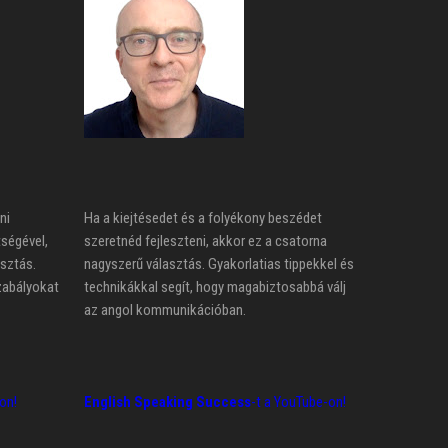
ni
Ha a kiejtésedet és a folyékony beszédet
tségével,
szeretnéd fejleszteni, akkor ez a csatorna
asztás.
nagyszerű választás. Gyakorlatias tippekkel és
zabályokat
technikákkal segít, hogy magabiztosabbá válj
az angol kommunikációban.
on!
English Speaking Success
-t a YouTube-on!