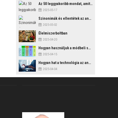
Az 50 leggyakoribb mondat, amit mindenképp érdemes tudni
2025-05-17
Szinonimák és ellentétek az angol nyelvben
2025-05-02
Élelmiszerboltban
2025-04-20
Hogyan használjuk a módbeli segédigéket a feltételes mondatszerkezetekben?
2025-04-15
Hogyan hat a technológia az angol tanulási folyamatokra?
2025-04-04