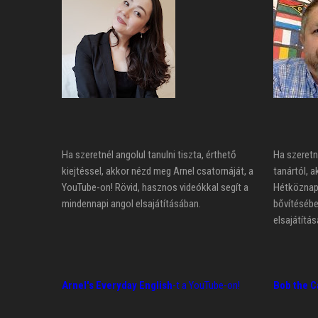
Ha szeretnél angolul tanulni tiszta, érthető
Ha szeretn
kiejtéssel, akkor nézd meg Arnel csatornáját, a
tanártól, a
YouTube-on! Rövid, hasznos videókkal segít a
Hétköznapi
mindennapi angol elsajátításában.
bővítésébe
elsajátítás
Arnel's Everyday English
-t a YouTube-on!
Bob the C