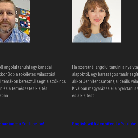
él angolul tanulni egy kanadai
Ha szeretnél angolul tanulni a nyelvta
kkor Bob a tökéletes választás!
alapoktól, egy barátságos tanár segí
 témákon keresztül segít a szókincs
akkor Jennifer csatornája ideális vál
n és a természetes kiejtés
Kiválóan magyarázza el a nyelvtani s
ában.
és a kiejtést.
anadian-t
a YouTube-on!
English with Jennifer
-t a YouTube-