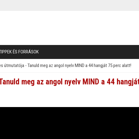
TIPPEK ÉS FORRÁSOK
jes útmutatója - Tanuld meg az angol nyelv MIND a 44 hangját 75 perc alatt!
- Tanuld meg az angol nyelv MIND a 44 hangjá