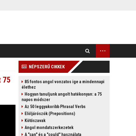
...
NÉPSZERŰ CIKKEK
t 75
85 fontos angol vonzatos ige a mindennapi
élethez
Hogyan tanuljunk angolt hatékonyan: a 75
napos módszer
Az 50 leggyakoribb Phrasal Verbs
Elöljárószók (Prepositions)
Kötőszavak
Angol mondatszerkezetek
A "can" és a "could" használata