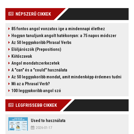
NÉPSZERŰ CIKKEK
85 fontos angol vonzatos ige a mindennapi élethez
)
Hogyan tanuljunk angolt hatékonyan: a 75 napos módszer
Az 50 leggyakoribb Phrasal Verbs
Elöljárószók (Prepositions)
Kötőszavak
Angol mondatszerkezetek
A "can" és a "could" használata
Az 50 leggyakoribb mondat, amit mindenképp érdemes tudni
Mi az a Phrasal Verb?
100 leggyakoribb angol szó
LEGFRISSEBB CIKKEK
Used to használata
2026-01-17