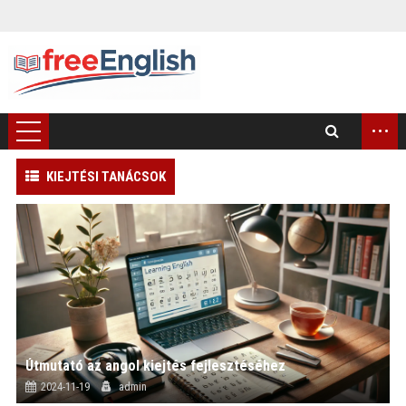
...
KIEJTÉSI TANÁCSOK
)
Útmutató az angol kiejtés fejlesztéséhez
2024-11-19
admin