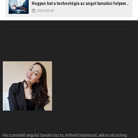
Hogyan hat a technológia az angol tanulási folyamatokra?
2025-04-04
Ha szeretnél angolul tanulni tiszta, érthető kiejtéssel, akkor nézd meg