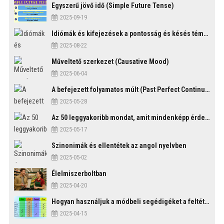
Egyszerű jövő idő (Simple Future Tense)
2025-09-19
Idiómák és kifejezések a pontosság és késés témakörében
2025-08-22
Műveltető szerkezet (Causative Mood)
2025-06-04
A befejezett folyamatos múlt (Past Perfect Continuous Tense)
2025-05-28
Az 50 leggyakoribb mondat, amit mindenképp érdemes tudni
2025-05-17
Szinonimák és ellentétek az angol nyelvben
2025-05-02
Élelmiszerboltban
2025-04-20
Hogyan használjuk a módbeli segédigéket a feltételes mondatszerkezetekben?
2025-04-15