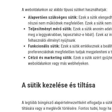
A weboldalunkon az alábbi típusú sütiket használhatjuk:
Alapvetően szükséges sütik:
Ezek a sütik elenged
részei nem működnek megfelelően. Ezek a sütik nem
Teljesítményt mérő sütik:
Ezek a sütik anonim adato
meg a leggyakrabban, tapasztalsz-e hibát). Ezek az 
felhasználói élményt nyújtsunk.
Funkcionális sütik:
Ezek a sütik emlékeznek a beállítá
preferenciáidnak megfelelően tudjuk megjeleníteni a t
Célzó és marketing sütik:
Ezek a sütik azért gyűjt
weboldalunkon vagy más webhelyeken.
A sütik kezelése és tiltása
A legtöbb böngésző alapértelmezettként elfogadja a sütik
tiltására vagy a meglévők törlésére. Fontos tudni, hogy ha