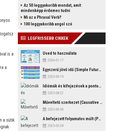
Az 50 leggyakoribb mondat, amit
mindenképp érdemes tudni
Mi az a Phrasal Verb?
zonyos
100 leggyakoribb angol szó
átogatsz
LEGFRISSEBB CIKKEK
Used to használata
val is a
2026-01-17
ra a
Egyszerű jövő idő (Simple Future Tense)
2025-09-19
Idiómák és kifejezések a pontosság és késés témakörében
2025-08-22
Műveltető szerkezet (Causative Mood)
2025-06-04
A befejezett folyamatos múlt (Past Perfect Continuous Tense)
 a sütik
2025-05-28
fognak