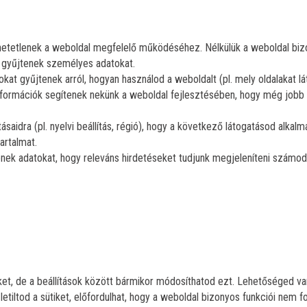
hetetlenek a weboldal megfelelő működéséhez. Nélkülük a weboldal bi
 gyűjtenek személyes adatokat.
kat gyűjtenek arról, hogyan használod a weboldalt (pl. mely oldalakat l
információk segítenek nekünk a weboldal fejlesztésében, hogy még jobb
saidra (pl. nyelvi beállítás, régió), hogy a következő látogatásod alkalmá
artalmat.
enek adatokat, hogy releváns hirdetéseket tudjunk megjeleníteni számod
et, de a beállítások között bármikor módosíthatod ezt. Lehetőséged van
 letiltod a sütiket, előfordulhat, hogy a weboldal bizonyos funkciói nem 