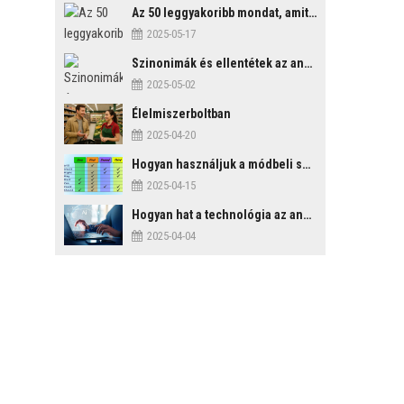
Az 50 leggyakoribb mondat, amit mindenképp érdemes tudni
2025-05-17
Szinonimák és ellentétek az angol nyelvben
2025-05-02
Élelmiszerboltban
2025-04-20
Hogyan használjuk a módbeli segédigéket a feltételes mondatszerkezetekben?
2025-04-15
Hogyan hat a technológia az angol tanulási folyamatokra?
2025-04-04