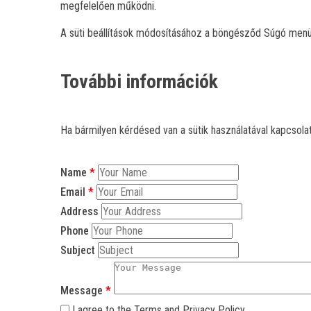
megfelelően működni.
A süti beállítások módosításához a böngésződ Súgó menüj
További információk
Ha bármilyen kérdésed van a sütik használatával kapcsola
Name
Email
Address
Phone
Subject
Message
I agree to the Terms and Privacy Policy