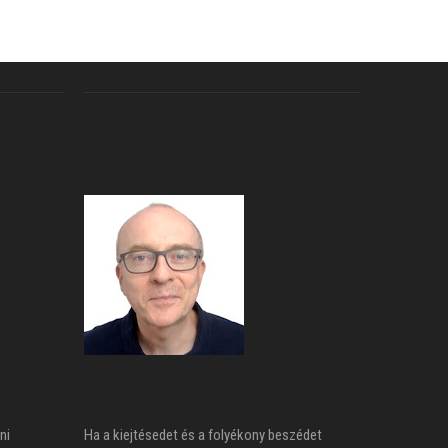
ni
Ha a kiejtésedet és a folyékony beszédet