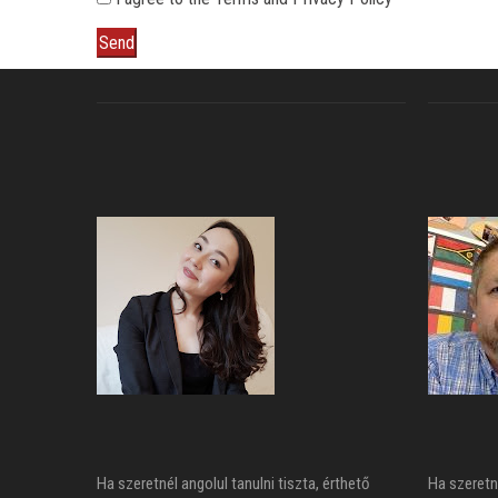
Send
Ha szeretnél angolul tanulni tiszta, érthető
Ha szeretn