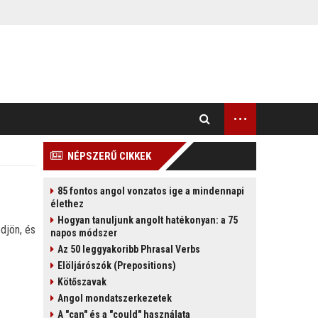
...
NÉPSZERŰ CIKKEK
85 fontos angol vonzatos ige a mindennapi
élethez
Hogyan tanuljunk angolt hatékonyan: a 75
djön, és
napos módszer
Az 50 leggyakoribb Phrasal Verbs
Elöljárószók (Prepositions)
Kötőszavak
Angol mondatszerkezetek
A "can" és a "could" használata