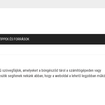
TIPPEK ÉS FORRÁSOK
retű szövegfájlok, amelyeket a böngésződ tárol a számítógépeden vagy
ütik segítenek nekünk abban, hogy a weboldal a lehető legjobban műkö