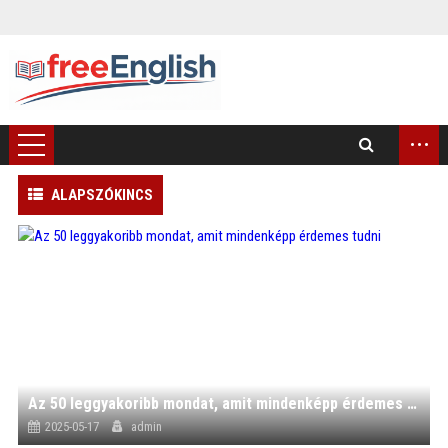
...
ALAPSZÓKINCS
)
Az 50 leggyakoribb mondat, amit mindenképp érdemes tudni
2025-05-17
admin