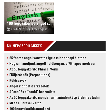
100 leggyakoribb angol szó
)
2024-09-16
Free English
NÉPSZERŰ CIKKEK
85 fontos angol vonzatos ige a mindennapi élethez
Hogyan tanuljunk angolt hatékonyan: a 75 napos módszer
Az 50 leggyakoribb Phrasal Verbs
Elöljárószók (Prepositions)
Kötőszavak
Angol mondatszerkezetek
A "can" és a "could" használata
Az 50 leggyakoribb mondat, amit mindenképp érdemes tudni
Mi az a Phrasal Verb?
100 leggyakoribb angol szó