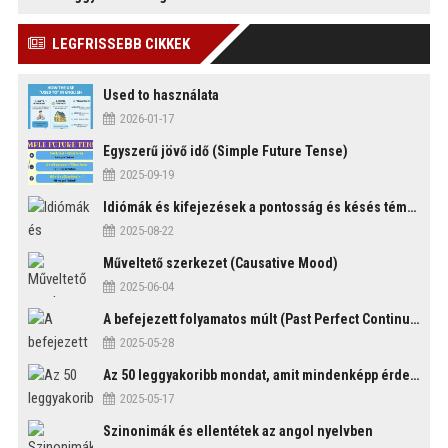
LEGFRISSEBB CIKKEK
Used to használata
2026-01-17
Egyszerű jövő idő (Simple Future Tense)
2025-09-19
Idiómák és kifejezések a pontosság és késés témakörében
2025-08-22
Műveltető szerkezet (Causative Mood)
2025-06-04
A befejezett folyamatos múlt (Past Perfect Continuous Tense)
2025-05-28
Az 50 leggyakoribb mondat, amit mindenképp érdemes tudni
2025-05-17
Szinonimák és ellentétek az angol nyelvben