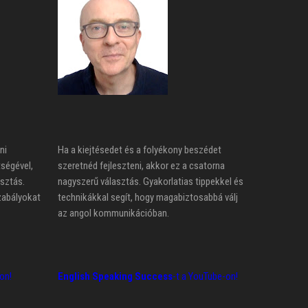
ni
Ha a kiejtésedet és a folyékony beszédet
tségével,
szeretnéd fejleszteni, akkor ez a csatorna
asztás.
nagyszerű választás. Gyakorlatias tippekkel és
zabályokat
technikákkal segít, hogy magabiztosabbá válj
az angol kommunikációban.
on!
English Speaking Success
-t a YouTube-on!