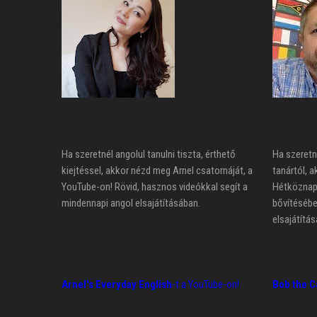
Ha szeretnél angolul tanulni tiszta, érthető
Ha szeretn
kiejtéssel, akkor nézd meg Arnel csatornáját, a
tanártól, a
YouTube-on! Rövid, hasznos videókkal segít a
Hétköznapi
mindennapi angol elsajátításában.
bővítésébe
elsajátítás
Arnel's Everyday English
-t a YouTube-on!
Bob the C