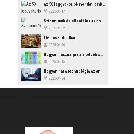
Az 50 leggyakoribb mondat, amit mindenképp érdemes tudni
2025-05-17
Szinonimák és ellentétek az angol nyelvben
2025-05-02
Élelmiszerboltban
2025-04-20
Hogyan használjuk a módbeli segédigéket a feltételes mondatszerkezetekben?
2025-04-15
Hogyan hat a technológia az angol tanulási folyamatokra?
2025-04-04