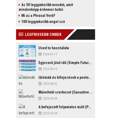
Az 50 leggyakoribb mondat, amit
mindenképp érdemes tudni
Mi az a Phrasal Verb?
100 leggyakoribb angol szó
LEGFRISSEBB CIKKEK
Used to használata
2026-01-17
Egyszerű jövő idő (Simple Future Tense)
2025-09-19
Idiómák és kifejezések a pontosság és késés témakörében
2025-08-22
Műveltető szerkezet (Causative Mood)
2025-06-04
A befejezett folyamatos múlt (Past Perfect Continuous Tense)
2025-05-28