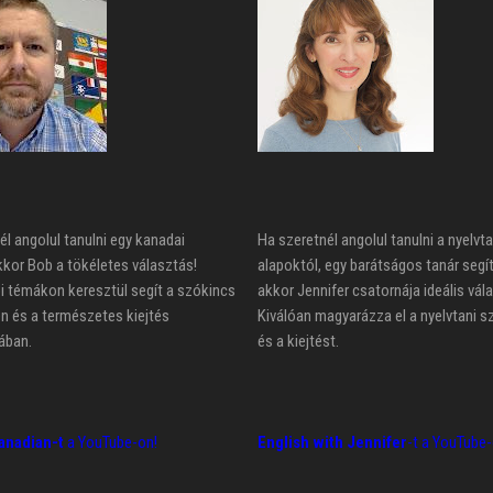
él angolul tanulni egy kanadai
Ha szeretnél angolul tanulni a nyelvta
kkor Bob a tökéletes választás!
alapoktól, egy barátságos tanár segí
 témákon keresztül segít a szókincs
akkor Jennifer csatornája ideális vál
n és a természetes kiejtés
Kiválóan magyarázza el a nyelvtani s
ában.
és a kiejtést.
anadian-t
a YouTube-on!
English with Jennifer
-t a YouTube-