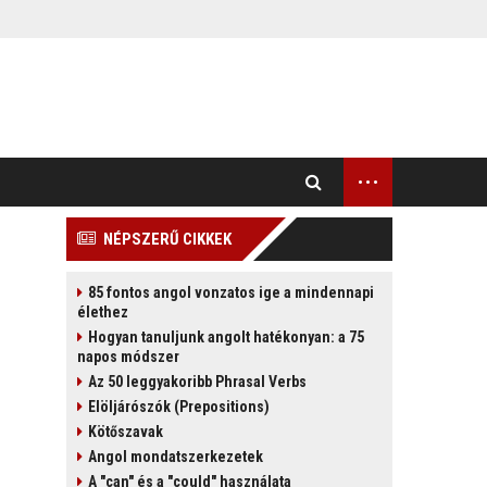
...
NÉPSZERŰ CIKKEK
85 fontos angol vonzatos ige a mindennapi
élethez
Hogyan tanuljunk angolt hatékonyan: a 75
napos módszer
Az 50 leggyakoribb Phrasal Verbs
Elöljárószók (Prepositions)
Kötőszavak
Angol mondatszerkezetek
A "can" és a "could" használata