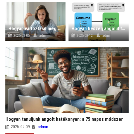
Hogyan változtasd meg a gondolkodásmódodat a nyelvtanulásban?
Hogyan beszélj angolul folyékonyan?
)
2025-03-05
admin
2025-02-12
admin
Hogyan tanuljunk angolt hatékonyan: a 75 napos módszer
2025-02-09
admin