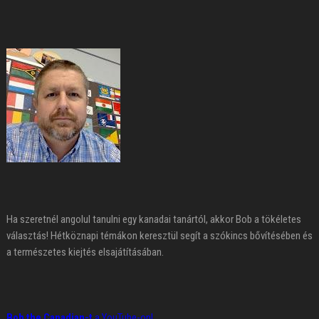
Ha szeretnél angolul tanulni egy kanadai tanártól, akkor Bob a tökéletes
választás! Hétköznapi témákon keresztül segít a szókincs bővítésében és
a természetes kiejtés elsajátításában.
Bob the Canadian-t
a YouTube-on!