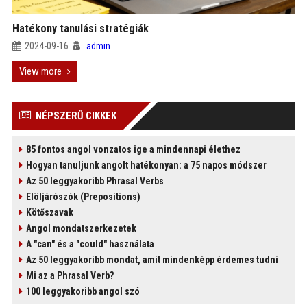
Hatékony tanulási stratégiák
2024-09-16
admin
View more
NÉPSZERŰ CIKKEK
85 fontos angol vonzatos ige a mindennapi élethez
Hogyan tanuljunk angolt hatékonyan: a 75 napos módszer
Az 50 leggyakoribb Phrasal Verbs
Elöljárószók (Prepositions)
Kötőszavak
Angol mondatszerkezetek
A "can" és a "could" használata
Az 50 leggyakoribb mondat, amit mindenképp érdemes tudni
Mi az a Phrasal Verb?
100 leggyakoribb angol szó