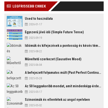
LEGFRISSEBB CIKKEK
Used to használata
2026-01-17
Egyszerű jövő idő (Simple Future Tense)
2025-09-19
Idiómák és kifejezések a pontosság és késés témakörében
2025-08-22
Műveltető szerkezet (Causative Mood)
2025-06-04
A befejezett folyamatos múlt (Past Perfect Continuous Tense)
2025-05-28
Az 50 leggyakoribb mondat, amit mindenképp érdemes tudni
2025-05-17
Szinonimák és ellentétek az angol nyelvben
2025-05-02