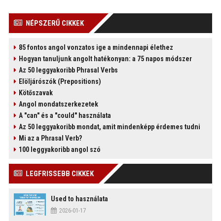
NÉPSZERŰ CIKKEK
85 fontos angol vonzatos ige a mindennapi élethez
)
Hogyan tanuljunk angolt hatékonyan: a 75 napos módszer
Az 50 leggyakoribb Phrasal Verbs
Elöljárószók (Prepositions)
Kötőszavak
Angol mondatszerkezetek
A "can" és a "could" használata
Az 50 leggyakoribb mondat, amit mindenképp érdemes tudni
Mi az a Phrasal Verb?
100 leggyakoribb angol szó
LEGFRISSEBB CIKKEK
Used to használata
2026-01-17