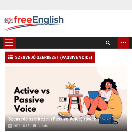
...
SZENVEDŐ SZERKEZET (PASSIVE VOICE)
)
Szenvedő szerkezet (Passive Voice) röviden
2024-10-15
admin