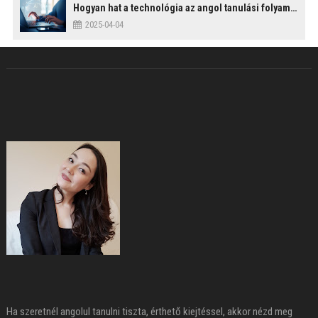
Hogyan hat a technológia az angol tanulási folyamatokra?
2025-04-04
Ha szeretnél angolul tanulni tiszta, érthető kiejtéssel, akkor nézd meg