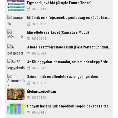
Egyszerű jövő idő (Simple Future Tense)
2025-09-19
Idiómák és kifejezések a pontosság és késés témakörében
2025-08-22
Műveltető szerkezet (Causative Mood)
2025-06-04
A befejezett folyamatos múlt (Past Perfect Continuous Tense)
2025-05-28
Az 50 leggyakoribb mondat, amit mindenképp érdemes tudni
2025-05-17
Szinonimák és ellentétek az angol nyelvben
2025-05-02
Élelmiszerboltban
2025-04-20
Hogyan használjuk a módbeli segédigéket a feltételes mondatszerkezetekben?
2025-04-15