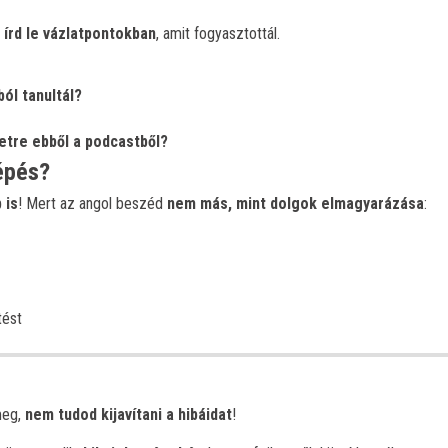
,
írd le vázlatpontokban
, amit fogyasztottál.
ból tanultál?
etre ebből a podcastből?
épés?
 is
! Mert az angol beszéd
nem más, mint dolgok elmagyarázása
:
tést
meg,
nem tudod kijavítani a hibáidat
!