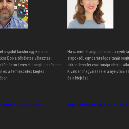
él angolul tanulni egy kanadai
Ha szeretnél angolul tanulni a nyelvta
kkor Bob a tökéletes választás!
alapoktól, egy barátságos tanár segí
 témákon keresztül segít a szókincs
akkor Jennifer csatornája ideális vál
n és a természetes kiejtés
Kiválóan magyarázza el a nyelvtani s
ában.
és a kiejtést.
anadian-t
a YouTube-on!
English with Jennifer
-t a YouTube-