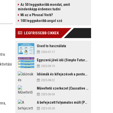
Az 50 leggyakoribb mondat, amit
mindenképp érdemes tudni
Mi az a Phrasal Verb?
100 leggyakoribb angol szó
LEGFRISSEBB CIKKEK
Used to használata
2026-01-17
tra.
Egyszerű jövő idő (Simple Future Tense)
tivitási
2025-09-19
Idiómák és kifejezések a pontosság és késés témakörében
2025-08-22
Műveltető szerkezet (Causative Mood)
2025-06-04
A befejezett folyamatos múlt (Past Perfect Continuous Tense)
nra,
2025-05-28