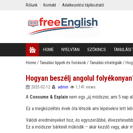
Rólunk
Kontakt
Adatkezelési tájékoztató
HOME
NYELVTAN
SZÓKINCS
TANULÁSI 
Home
/
Tanulási tippek és források
/
Tanulási stratégiák
/
Hogy
Hogyan beszélj angolul folyékonyan
2025-02-12
admin
1,141 views
A
Consume & Explain
nem egy „új módszer, ami 5 nap ala
Ez a megközelítés évek óta létezik ami lépésekre lett leb
Valódi eredményeket hoz, és egyszerűbbé, élvezetesebbé
Ez a módszer bárkinél működik – akár kezdő vagy, akár má