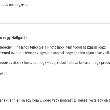
etlek mindegyiken.
s vagy Hallgatás
.
gépeden – ha nincs telepítve a Photoshop, nem tudod használni, igaz?
ítened
az adott témát az agyadba angolul, hogy készen álljon a használa
oduktív akarsz lenni, nem egy videojátékot töltesz le, hanem egy produk
eket:
snak lennie
! Ha egy könyv, videó vagy podcast túl nehéz, válts egy olya