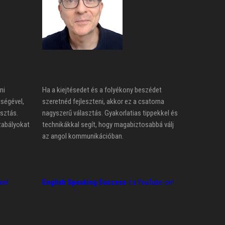
ni
Ha a kiejtésedet és a folyékony beszédet
tségével,
szeretnéd fejleszteni, akkor ez a csatorna
asztás.
nagyszerű választás. Gyakorlatias tippekkel és
zabályokat
technikákkal segít, hogy magabiztosabbá válj
az angol kommunikációban.
on!
English Speaking Success
-t a YouTube-on!