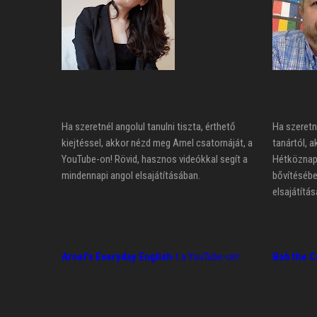
Ha szeretnél angolul tanulni tiszta, érthető
Ha szeretn
kiejtéssel, akkor nézd meg Arnel csatornáját, a
tanártól, a
YouTube-on! Rövid, hasznos videókkal segít a
Hétköznapi
mindennapi angol elsajátításában.
bővítésébe
elsajátítás
Arnel's Everyday English
-t a YouTube-on!
Bob the C