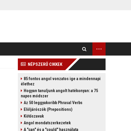
...
NÉPSZERŰ CIKKEK
85 fontos angol vonzatos ige a mindennapi
élethez
Hogyan tanuljunk angolt hatékonyan: a 75
napos módszer
Az 50 leggyakoribb Phrasal Verbs
Elöljárószók (Prepositions)
Kötőszavak
Angol mondatszerkezetek
A "can" és a "could" használata