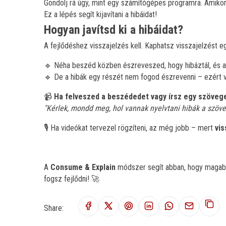
Gondolj rá úgy, mint egy számítógépes programra. Amiko
Ez a lépés segít kijavítani a hibáidat!
Hogyan javítsd ki a hibáidat?
A fejlődéshez visszajelzés kell. Kaphatsz visszajelzést eg
🔹 Néha beszéd közben észreveszed, hogy hibáztál, és azo
🔹 De a hibák egy részét nem fogod észrevenni – ezért 
📹
Ha felveszed a beszédedet vagy írsz egy szöveg
"Kérlek, mondd meg, hol vannak nyelvtani hibák a szöv
🎙️ Ha videókat tervezel rögzíteni, az még jobb – mert
vis
A
Consume & Explain
módszer segít abban, hogy magabiz
fogsz fejlődni! 🚀
Share: