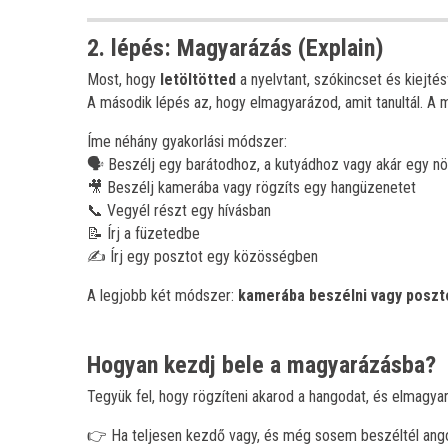
2. lépés: Magyarázás (Explain)
Most, hogy
letöltötted
a nyelvtant, szókincset és kiejtés
A második lépés az, hogy elmagyarázod, amit tanultál. A
Íme néhány gyakorlási módszer:
🗣️ Beszélj egy barátodhoz, a kutyádhoz vagy akár egy n
🎥 Beszélj kamerába vagy rögzíts egy hangüzenetet
📞 Vegyél részt egy hívásban
📝 Írj a füzetedbe
✍️ Írj egy posztot egy közösségben
A legjobb két módszer:
kamerába beszélni vagy poszto
Hogyan kezdj bele a magyarázásba?
Tegyük fel, hogy rögzíteni akarod a hangodat, és elmagyar
👉 Ha teljesen kezdő vagy, és még sosem beszéltél ango