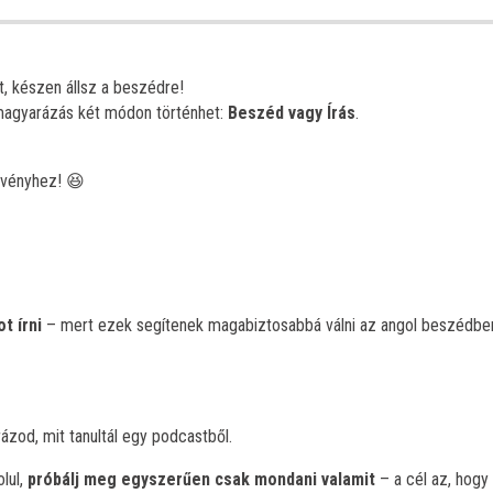
t, készen állsz a beszédre!
 magyarázás két módon történhet:
Beszéd vagy Írás
.
övényhez! 😆
t írni
– mert ezek segítenek magabiztosabbá válni az angol beszédbe
ázod, mit tanultál egy podcastből.
lul,
próbálj meg egyszerűen csak mondani valamit
– a cél az, hogy