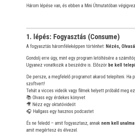
Három lépése van, és ebben a Mini Útmutatóban végigvez
1. lépés: Fogyasztás (Consume)
A fogyasztás háromféleképpen történhet:
Nézés, Olvasá
Gondolj erre úgy, mint egy program letöltésére a számító
Ugyanez vonatkozik a beszédre is. Először
be kell telep
De persze, a megfelelő programot akarod telepíteni. Ha pr
szoftvert!
Tehát a vicces videók vagy filmek helyett próbáld meg ez
📚 Olvass egy érdekes könyvet
🎥 Nézz egy oktatóvideót
🎧 Hallgass egy hasznos podcastet
És ne feledd – amit fogyasztasz, annak
nem kell unalma
amit megértesz és élvezel.