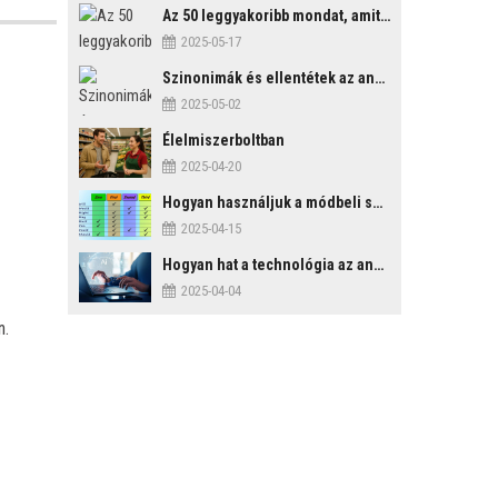
Az 50 leggyakoribb mondat, amit mindenképp érdemes tudni
2025-05-17
Szinonimák és ellentétek az angol nyelvben
2025-05-02
Élelmiszerboltban
2025-04-20
Hogyan használjuk a módbeli segédigéket a feltételes mondatszerkezetekben?
2025-04-15
Hogyan hat a technológia az angol tanulási folyamatokra?
2025-04-04
n.