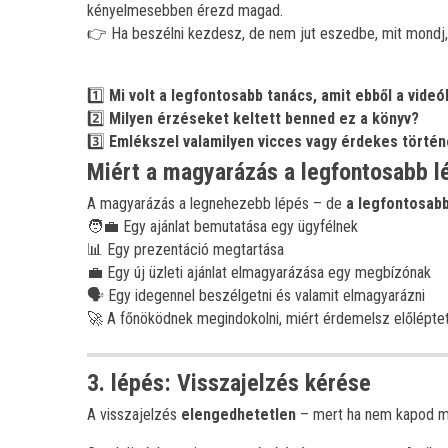
kényelmesebben érezd magad.
👉 Ha beszélni kezdesz, de nem jut eszedbe, mit mondj
1️⃣
Mi volt a legfontosabb tanács, amit ebből a videó
2️⃣
Milyen érzéseket keltett benned ez a könyv?
3️⃣
Emlékszel valamilyen vicces vagy érdekes történ
Miért a magyarázás a legfontosabb l
A magyarázás a legnehezebb lépés – de
a legfontosabb
🧑‍💼 Egy ajánlat bemutatása egy ügyfélnek
📊 Egy prezentáció megtartása
💼 Egy új üzleti ajánlat elmagyarázása egy megbízónak
🗣️ Egy idegennel beszélgetni és valamit elmagyarázni
🚀 A főnöködnek megindokolni, miért érdemelsz előlépte
3. lépés: Visszajelzés kérése
A visszajelzés
elengedhetetlen
– mert ha nem kapod 