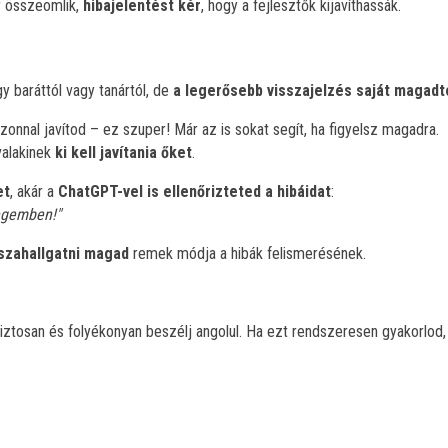
r összeomlik,
hibajelentést kér
, hogy a fejlesztők kijavíthassák.
y baráttól vagy tanártól, de
a legerősebb visszajelzés saját magadtó
nnal javítod – ez szuper! Már az is sokat segít, ha figyelsz magadra.
valakinek
ki kell javítania őket
.
et
, akár a
ChatGPT-vel is ellenőrizteted a hibáidat
:
egemben!"
szahallgatni magad
remek módja a hibák felismerésének.
tosan és folyékonyan beszélj angolul. Ha ezt rendszeresen gyakorlod,