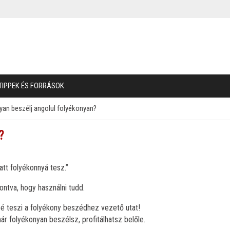
TIPPEK ÉS FORRÁSOK
an beszélj angolul folyékonyan?
?
tt folyékonnyá tesz.”
ontva, hogy használni tudd.
 teszi a folyékony beszédhez vezető utat!
r folyékonyan beszélsz, profitálhatsz belőle.