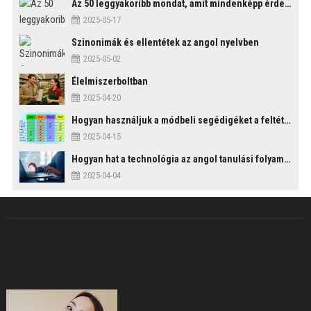
Az 50 leggyakoribb mondat, amit mindenképp érdemes tudni
2025-05-17
Szinonimák és ellentétek az angol nyelvben
2025-05-02
Élelmiszerboltban
2025-04-20
Hogyan használjuk a módbeli segédigéket a feltételes mondatszerkezetekben?
2025-04-15
Hogyan hat a technológia az angol tanulási folyamatokra?
2025-04-04