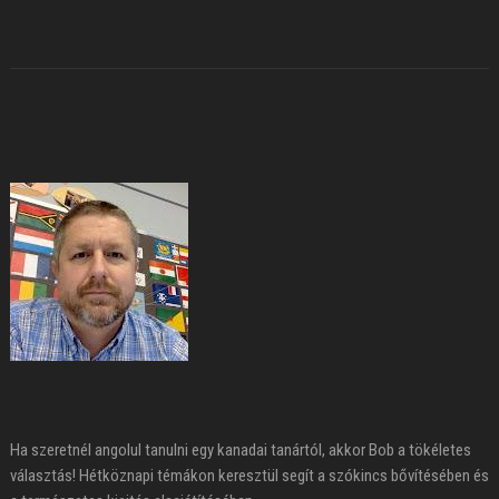
Ha szeretnél angolul tanulni egy kanadai tanártól, akkor Bob a tökéletes
választás! Hétköznapi témákon keresztül segít a szókincs bővítésében és