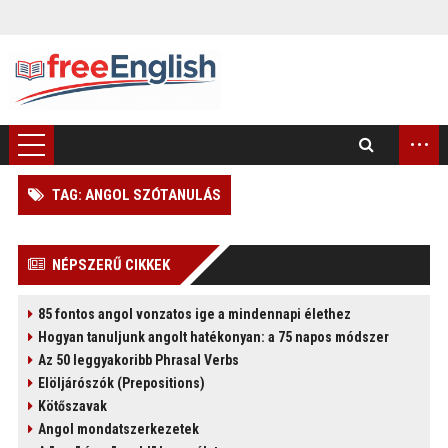
...
TAG: ANGOL SZÓTANULÁS
)
NÉPSZERŰ CIKKEK
85 fontos angol vonzatos ige a mindennapi élethez
Hogyan tanuljunk angolt hatékonyan: a 75 napos módszer
Az 50 leggyakoribb Phrasal Verbs
Elöljárószók (Prepositions)
Kötőszavak
Angol mondatszerkezetek