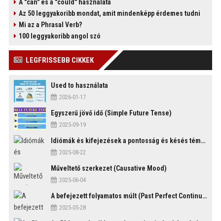
A "can" és a "could" használata
Az 50 leggyakoribb mondat, amit mindenképp érdemes tudni
Mi az a Phrasal Verb?
100 leggyakoribb angol szó
)
LEGFRISSEBB CIKKEK
Used to használata
2026-01-17
Egyszerű jövő idő (Simple Future Tense)
2025-09-19
Idiómák és kifejezések a pontosság és késés témakörében
2025-08-22
Műveltető szerkezet (Causative Mood)
2025-06-04
A befejezett folyamatos múlt (Past Perfect Continuous Tense)
2025-05-28