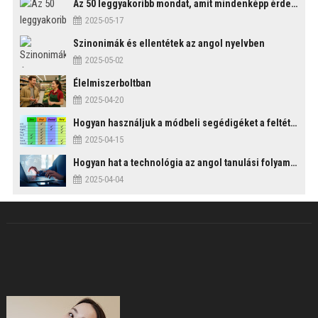
Az 50 leggyakoribb mondat, amit mindenképp érdemes tudni
2025-05-17
Szinonimák és ellentétek az angol nyelvben
2025-05-02
Élelmiszerboltban
2025-04-20
Hogyan használjuk a módbeli segédigéket a feltételes mondatszerkezetekben?
2025-04-15
Hogyan hat a technológia az angol tanulási folyamatokra?
2025-04-04