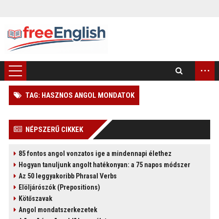
...
TAG: HASZNOS ANGOL MONDATOK
)
NÉPSZERŰ CIKKEK
85 fontos angol vonzatos ige a mindennapi élethez
Hogyan tanuljunk angolt hatékonyan: a 75 napos módszer
Az 50 leggyakoribb Phrasal Verbs
Elöljárószók (Prepositions)
Kötőszavak
Angol mondatszerkezetek