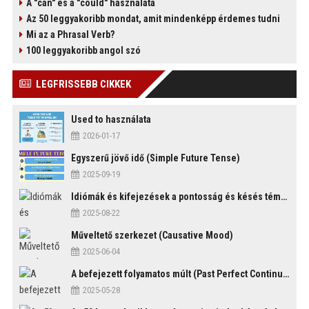
A "can" és a "could" használata
Az 50 leggyakoribb mondat, amit mindenképp érdemes tudni
Mi az a Phrasal Verb?
100 leggyakoribb angol szó
)
LEGFRISSEBB CIKKEK
Used to használata
2026-01-17
Egyszerű jövő idő (Simple Future Tense)
2025-09-19
Idiómák és kifejezések a pontosság és késés témakörében
2025-08-22
Műveltető szerkezet (Causative Mood)
2025-06-04
A befejezett folyamatos múlt (Past Perfect Continuous Tense)
2025-05-28