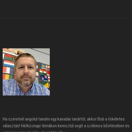
Ha szeretnél angolul tanulni egy kanadai tanártól, akkor Bob a tökéletes
választás! Hétköznapi témákon keresztül segít a szókincs bővítésében és