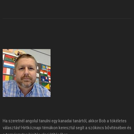
Ha szeretnél angolul tanulni egy kanadai tanártól, akkor Bob a tökéletes
választás! Hétköznapi témákon keresztül segít a szókincs bővítésében és