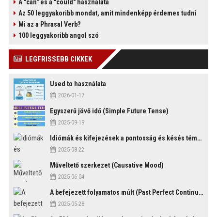
A "can" és a "could" használata
Az 50 leggyakoribb mondat, amit mindenképp érdemes tudni
Mi az a Phrasal Verb?
100 leggyakoribb angol szó
)
LEGFRISSEBB CIKKEK
Used to használata
2026-01-17
Egyszerű jövő idő (Simple Future Tense)
2025-09-19
Idiómák és kifejezések a pontosság és késés témakörében
2025-08-22
Műveltető szerkezet (Causative Mood)
2025-06-04
A befejezett folyamatos múlt (Past Perfect Continuous Tense)
2025-05-28