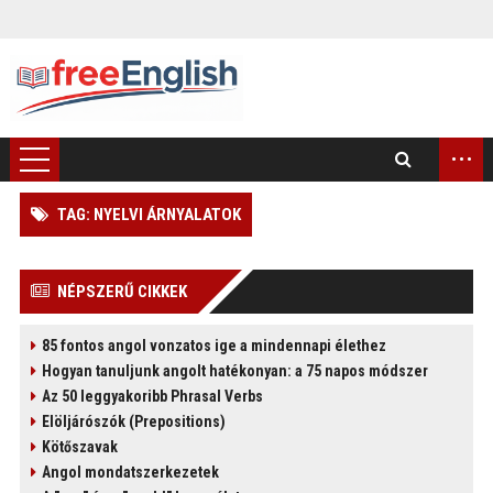
...
TAG: NYELVI ÁRNYALATOK
)
NÉPSZERŰ CIKKEK
85 fontos angol vonzatos ige a mindennapi élethez
Hogyan tanuljunk angolt hatékonyan: a 75 napos módszer
Az 50 leggyakoribb Phrasal Verbs
Elöljárószók (Prepositions)
Kötőszavak
Angol mondatszerkezetek