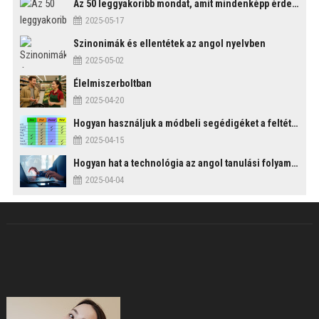
Az 50 leggyakoribb mondat, amit mindenképp érdemes tudni
2025-05-17
Szinonimák és ellentétek az angol nyelvben
2025-05-02
Élelmiszerboltban
2025-04-20
Hogyan használjuk a módbeli segédigéket a feltételes mondatszerkezetekben?
2025-04-15
Hogyan hat a technológia az angol tanulási folyamatokra?
2025-04-04