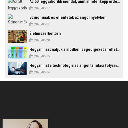
Az 50 leggyakoribb mondat, amit mindenképp érdemes tudni
2025-05-17
Szinonimák és ellentétek az angol nyelvben
2025-05-02
Élelmiszerboltban
2025-04-20
Hogyan használjuk a módbeli segédigéket a feltételes mondatszerkezetekben?
2025-04-15
Hogyan hat a technológia az angol tanulási folyamatokra?
2025-04-04