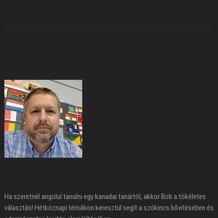
Ha szeretnél angolul tanulni egy kanadai tanártól, akkor Bob a tökéletes
választás! Hétköznapi témákon keresztül segít a szókincs bővítésében és