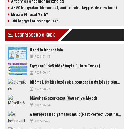
A "can" és a "could" használata
Az 50 leggyakoribb mondat, amit mindenképp érdemes tudni
Mi az a Phrasal Verb?
100 leggyakoribb angol szó
)
LEGFRISSEBB CIKKEK
Used to használata
2026-01-17
Egyszerű jövő idő (Simple Future Tense)
2025-09-19
Idiómák és kifejezések a pontosság és késés témakörében
2025-08-22
Műveltető szerkezet (Causative Mood)
2025-06-04
A befejezett folyamatos múlt (Past Perfect Continuous Tense)
2025-05-28