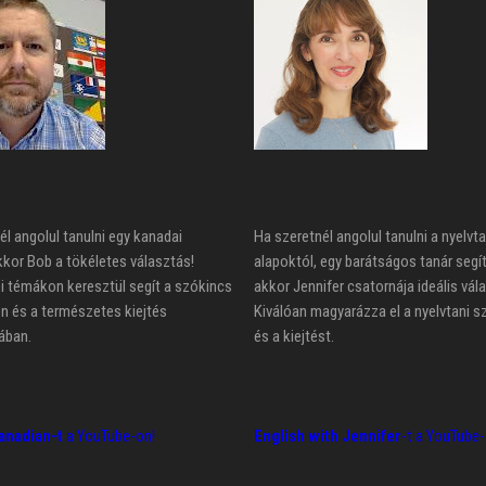
él angolul tanulni egy kanadai
Ha szeretnél angolul tanulni a nyelvta
kkor Bob a tökéletes választás!
alapoktól, egy barátságos tanár segí
 témákon keresztül segít a szókincs
akkor Jennifer csatornája ideális vál
n és a természetes kiejtés
Kiválóan magyarázza el a nyelvtani s
ában.
és a kiejtést.
anadian-t
a YouTube-on!
English with Jennifer
-t a YouTube-