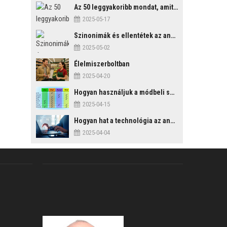
Az 50 leggyakoribb mondat, amit mindenképp érdemes tudni
2025-05-17
Szinonimák és ellentétek az angol nyelvben
2025-05-02
Élelmiszerboltban
2025-04-20
Hogyan használjuk a módbeli segédigéket a feltételes mondatszerkezetekben?
2025-04-15
Hogyan hat a technológia az angol tanulási folyamatokra?
2025-04-04