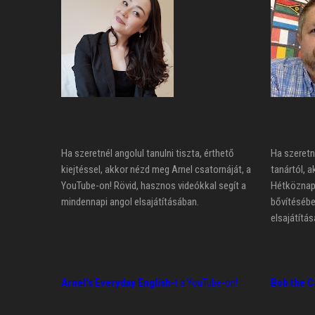
Ha szeretnél angolul tanulni tiszta, érthető
Ha szeretn
kiejtéssel, akkor nézd meg Arnel csatornáját, a
tanártól, a
YouTube-on! Rövid, hasznos videókkal segít a
Hétköznapi
mindennapi angol elsajátításában.
bővítésébe
elsajátítás
Arnel's Everyday English
-t a YouTube-on!
Bob the C