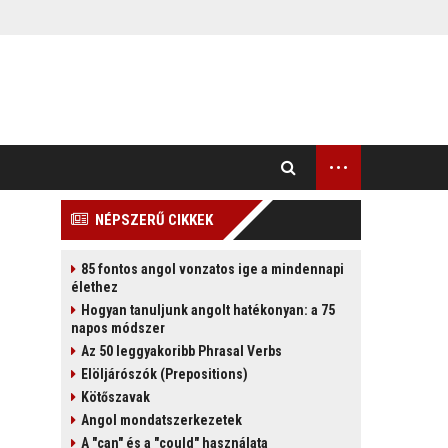
...
NÉPSZERŰ CIKKEK
85 fontos angol vonzatos ige a mindennapi
élethez
Hogyan tanuljunk angolt hatékonyan: a 75
napos módszer
Az 50 leggyakoribb Phrasal Verbs
Elöljárószók (Prepositions)
Kötőszavak
Angol mondatszerkezetek
A "can" és a "could" használata