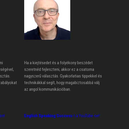
ni
Ha a kiejtésedet és a folyékony beszédet
tségével,
szeretnéd fejleszteni, akkor ez a csatorna
asztás.
nagyszerű választás. Gyakorlatias tippekkel és
zabályokat
technikákkal segít, hogy magabiztosabbá válj
az angol kommunikációban.
on!
English Speaking Success
-t a YouTube-on!