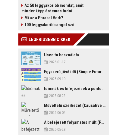
Az 50 leggyakoribb mondat, amit
mindenképp érdemes tudni
Mi az a Phrasal Verb?
100 leggyakoribb angol szó
LEGFRISSEBB CIKKEK
Used to használata
2026-01-17
Egyszerű jövő idő (Simple Future Tense)
2025-09-19
Idiómák és kifejezések a pontosság és késés témakörében
2025-08-22
Műveltető szerkezet (Causative Mood)
2025-06-04
A befejezett folyamatos múlt (Past Perfect Continuous Tense)
2025-05-28