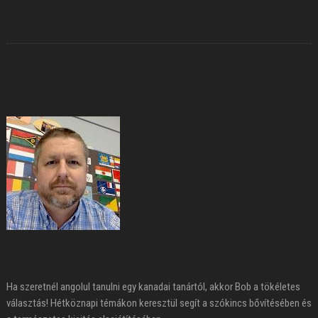
Ha szeretnél angolul tanulni egy kanadai tanártól, akkor Bob a tökéletes
választás! Hétköznapi témákon keresztül segít a szókincs bővítésében és