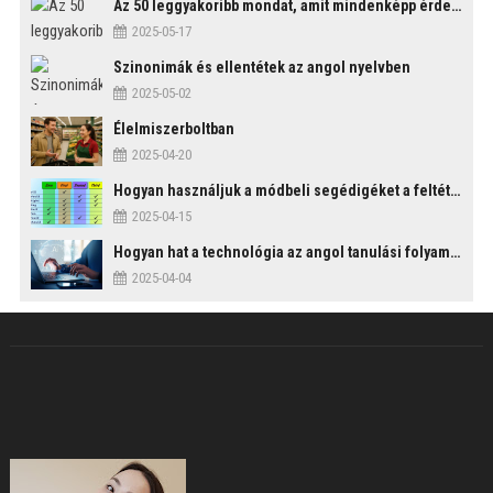
Az 50 leggyakoribb mondat, amit mindenképp érdemes tudni
2025-05-17
Szinonimák és ellentétek az angol nyelvben
2025-05-02
Élelmiszerboltban
2025-04-20
Hogyan használjuk a módbeli segédigéket a feltételes mondatszerkezetekben?
2025-04-15
Hogyan hat a technológia az angol tanulási folyamatokra?
2025-04-04