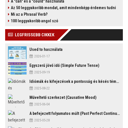
A "can" és a "could" használata
Az 50 leggyakoribb mondat, amit mindenképp érdemes tudni
Mi az a Phrasal Verb?
100 leggyakoribb angol szó
)
LEGFRISSEBB CIKKEK
Used to használata
2026-01-17
Egyszerű jövő idő (Simple Future Tense)
2025-09-19
Idiómák és kifejezések a pontosság és késés témakörében
2025-08-22
Műveltető szerkezet (Causative Mood)
2025-06-04
A befejezett folyamatos múlt (Past Perfect Continuous Tense)
2025-05-28