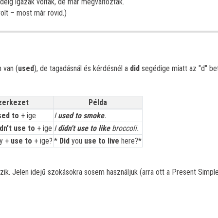
deig igazak voltak, de már megváltoztak.
olt – most már rövid.)
 van (
used
), de tagadásnál és kérdésnél a
did
segédige miatt az "d" be
zerkezet
Példa
sed to
+ ige
I
used to smoke
.
idn't use to
+ ige
I
didn't use to like
broccoli.
ny +
use to
+ ige?
*
Did
you
use to live
here?*
ik. Jelen idejű szokásokra sosem használjuk (arra ott a Present Simple