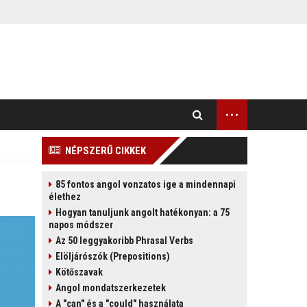
...
NÉPSZERŰ CIKKEK
85 fontos angol vonzatos ige a mindennapi
élethez
Hogyan tanuljunk angolt hatékonyan: a 75
napos módszer
Az 50 leggyakoribb Phrasal Verbs
Elöljárószók (Prepositions)
Kötőszavak
Angol mondatszerkezetek
A "can" és a "could" használata