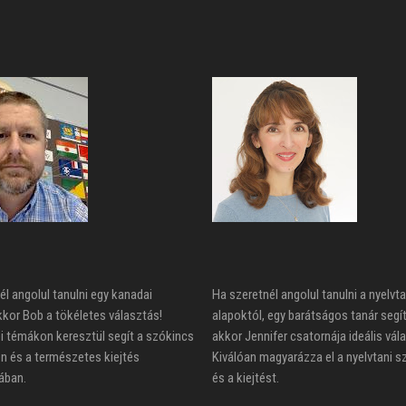
él angolul tanulni egy kanadai
Ha szeretnél angolul tanulni a nyelvta
kkor Bob a tökéletes választás!
alapoktól, egy barátságos tanár segí
 témákon keresztül segít a szókincs
akkor Jennifer csatornája ideális vál
n és a természetes kiejtés
Kiválóan magyarázza el a nyelvtani s
ában.
és a kiejtést.