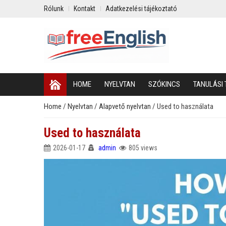
Rólunk
Kontakt
Adatkezelési tájékoztató
HOME
NYELVTAN
SZÓKINCS
TANULÁSI 
Home
/
Nyelvtan
/
Alapvető nyelvtan
/
Used to használata
Used to használata
2026-01-17
admin
805 views