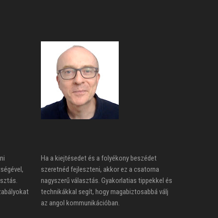
ni
Ha a kiejtésedet és a folyékony beszédet
tségével,
szeretnéd fejleszteni, akkor ez a csatorna
asztás.
nagyszerű választás. Gyakorlatias tippekkel és
zabályokat
technikákkal segít, hogy magabiztosabbá válj
az angol kommunikációban.