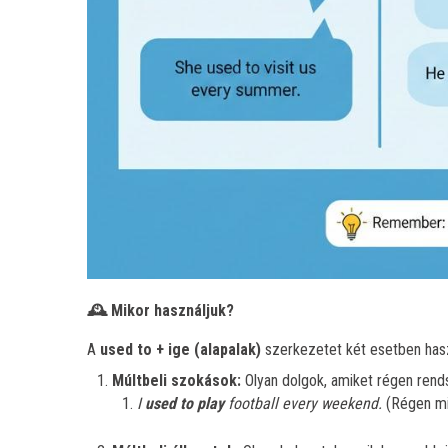
Mikor használjuk?
🕰️
A
used to + ige (alapalak)
szerkezetet két esetben hasz
Múltbeli szokások:
Olyan dolgok, amiket régen rend
I
used to play
football every weekend.
(Régen mi