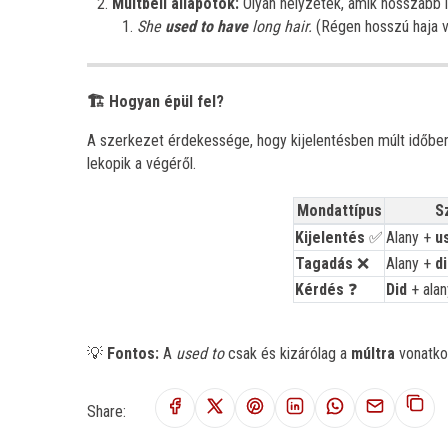
Múltbeli állapotok:
Olyan helyzetek, amik hosszabb i
She
used to have
long hair.
(Régen hosszú haja v
Hogyan épül fel?
🏗️
A szerkezet érdekessége, hogy kijelentésben múlt időben
lekopik a végéről.
Mondattípus
S
Kijelentés
Alany +
u
✅
Tagadás
Alany +
d
❌
Kérdés
Did
+ ala
❓
Fontos:
A
used to
csak és kizárólag a
múltra
vonatkoz
💡
Share: