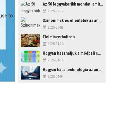
Az 50 leggyakoribb mondat, amit mindenképp érdemes tudni
2025-05-17
Szinonimák és ellentétek az angol nyelvben
2025-05-02
Élelmiszerboltban
2025-04-20
Hogyan használjuk a módbeli segédigéket a feltételes mondatszerkezetekben?
2025-04-15
Hogyan hat a technológia az angol tanulási folyamatokra?
2025-04-04