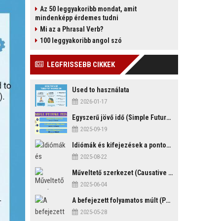
Az 50 leggyakoribb mondat, amit
mindenképp érdemes tudni
Mi az a Phrasal Verb?
100 leggyakoribb angol szó
LEGFRISSEBB CIKKEK
Used to használata
2026-01-17
Egyszerű jövő idő (Simple Future Tense)
2025-09-19
Idiómák és kifejezések a pontosság és késés témakörében
2025-08-22
Műveltető szerkezet (Causative Mood)
2025-06-04
A befejezett folyamatos múlt (Past Perfect Continuous Tense)
2025-05-28