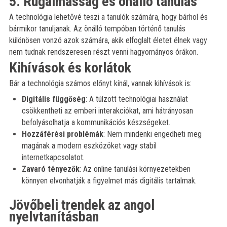
5. Rugalmasság és önálló tanulás
A technológia lehetővé teszi a tanulók számára, hogy bárhol és
bármikor tanuljanak. Az önálló tempóban történő tanulás
különösen vonzó azok számára, akik elfoglalt életet élnek vagy
nem tudnak rendszeresen részt venni hagyományos órákon.
Kihívások és korlátok
Bár a technológia számos előnyt kínál, vannak kihívások is:
Digitális függőség
: A túlzott technológiai használat
csökkentheti az emberi interakciókat, ami hátrányosan
befolyásolhatja a kommunikációs készségeket.
Hozzáférési problémák
: Nem mindenki engedheti meg
magának a modern eszközöket vagy stabil
internetkapcsolatot.
Zavaró tényezők
: Az online tanulási környezetekben
könnyen elvonhatják a figyelmet más digitális tartalmak.
Jövőbeli trendek az angol
nyelvtanításban