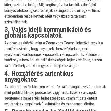
kiterjesztett valóság (AR) segítségével a tanulók valósághű
környezetekben gyakorolhatják az angolt, például egy virtuális
étteremben rendelhetnek ételt vagy üzleti tárgyalást
szimulálhatnak.
3. Valós idejű kommunikáció és
globális kapcsolatok
Az olyan eszközök, mint a Zoom vagy Teams, lehetővé teszik a
tanulók számára, hogy anyanyelvi beszélőkkel vagy más
nyelvtanulókkal lépjenek kapcsolatba világszerte. Ez különösen
hatékony a beszéd- és halláskészségek fejlesztésében, hiszen
valós élethelyzetekben gyakorolhatják az angolt.
4. Hozzáférés autentikus
anyagokhoz
Az internet révén könnyen elérhetők valódi angol nyelvű tartalmak,
mint például filmek, podcastok vagy hírek. Ezek az anyagok
segítenek a hallásértés fejlesztésében, valamint betekintést
nyújtanak az angol nyelvű kultúrákba és mindennapi életbe.