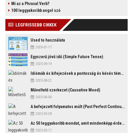
Mi az a Phrasal Verb?
100 leggyakoribb angol szó
LEGFRISSEBB CIKKEK
Used to használata
2026-01-17
Egyszerű jövő idő (Simple Future Tense)
2025-09-19
Idiómák és kifejezések a pontosság és késés témakörében
2025-08-22
Műveltető szerkezet (Causative Mood)
2025-06-04
A befejezett folyamatos múlt (Past Perfect Continuous Tense)
2025-05-28
Az 50 leggyakoribb mondat, amit mindenképp érdemes tudni
2025-05-17