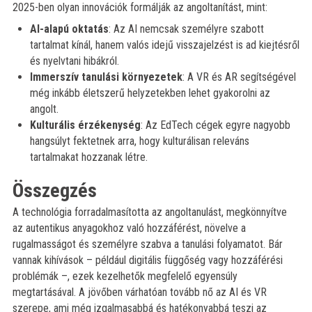
2025-ben olyan innovációk formálják az angoltanítást, mint:
AI-alapú oktatás
: Az AI nemcsak személyre szabott
tartalmat kínál, hanem valós idejű visszajelzést is ad kiejtésről
és nyelvtani hibákról.
Immerszív tanulási környezetek
: A VR és AR segítségével
még inkább életszerű helyzetekben lehet gyakorolni az
angolt.
Kulturális érzékenység
: Az EdTech cégek egyre nagyobb
hangsúlyt fektetnek arra, hogy kulturálisan releváns
tartalmakat hozzanak létre.
Összegzés
A technológia forradalmasította az angoltanulást, megkönnyítve
az autentikus anyagokhoz való hozzáférést, növelve a
rugalmasságot és személyre szabva a tanulási folyamatot. Bár
vannak kihívások – például digitális függőség vagy hozzáférési
problémák –, ezek kezelhetők megfelelő egyensúly
megtartásával. A jövőben várhatóan tovább nő az AI és VR
szerepe, ami még izgalmasabbá és hatékonyabbá teszi az