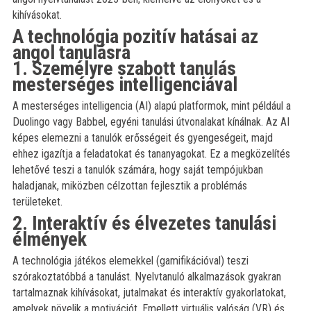
kihívásokat.
A technológia pozitív hatásai az
angol tanulásra
1. Személyre szabott tanulás
mesterséges intelligenciával
)
A mesterséges intelligencia (AI) alapú platformok, mint például a
Duolingo vagy Babbel, egyéni tanulási útvonalakat kínálnak. Az AI
képes elemezni a tanulók erősségeit és gyengeségeit, majd
ehhez igazítja a feladatokat és tananyagokat. Ez a megközelítés
lehetővé teszi a tanulók számára, hogy saját tempójukban
haladjanak, miközben célzottan fejlesztik a problémás
területeket.
2. Interaktív és élvezetes tanulási
élmények
A technológia játékos elemekkel (gamifikációval) teszi
szórakoztatóbbá a tanulást. Nyelvtanuló alkalmazások gyakran
tartalmaznak kihívásokat, jutalmakat és interaktív gyakorlatokat,
amelyek növelik a motivációt. Emellett virtuális valóság (VR) és