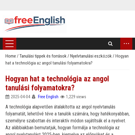
...
Home
/
Tanulási tippek és források
/
Nyelvtanulási eszközök
/
Hogyan
hat a technológia az angol tanulási folyamatokra?
)
Hogyan hat a technológia az angol
tanulási folyamatokra?
2025-04-04
Free English
1,229 views
A technológia alapvetően átalakította az angol nyelvtanulás
folyamatát, lehetővé téve a tanulók számára, hogy hatékonyabban,
személyre szabottan és interaktív módon sajátítsák el a nyelvet.
Az alábbiakban bemutatjuk, hogyan formálja a technológia az
angol nyelvtanulást 2025-ben, kiemelve az előnyöket és a