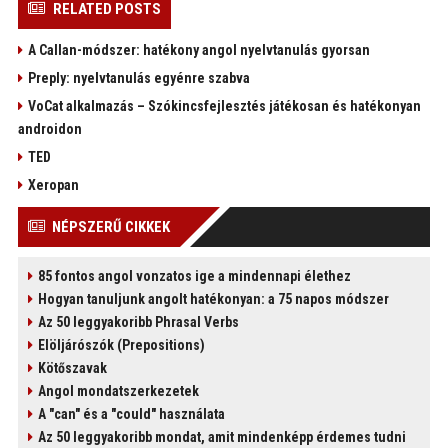
RELATED POSTS
A Callan-módszer: hatékony angol nyelvtanulás gyorsan
Preply: nyelvtanulás egyénre szabva
VoCat alkalmazás – Szókincsfejlesztés játékosan és hatékonyan
androidon
TED
Xeropan
NÉPSZERŰ CIKKEK
85 fontos angol vonzatos ige a mindennapi élethez
Hogyan tanuljunk angolt hatékonyan: a 75 napos módszer
Az 50 leggyakoribb Phrasal Verbs
Elöljárószók (Prepositions)
Kötőszavak
Angol mondatszerkezetek
A "can" és a "could" használata
Az 50 leggyakoribb mondat, amit mindenképp érdemes tudni