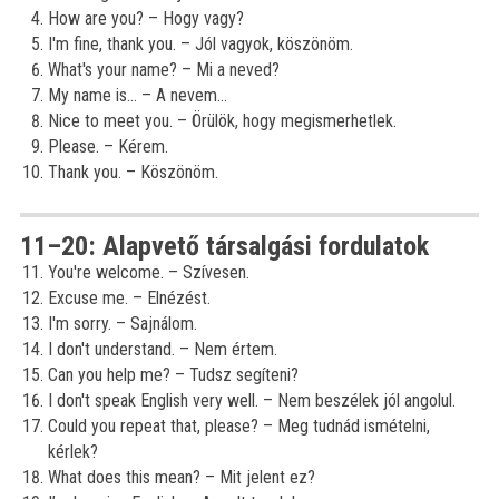
How are you? – Hogy vagy?
I'm fine, thank you. – Jól vagyok, köszönöm.
What's your name? – Mi a neved?
My name is... – A nevem...
Nice to meet you. – Örülök, hogy megismerhetlek.
Please. – Kérem.
Thank you. – Köszönöm.
11–20: Alapvető társalgási fordulatok
You're welcome. – Szívesen.
Excuse me. – Elnézést.
I'm sorry. – Sajnálom.
I don't understand. – Nem értem.
Can you help me? – Tudsz segíteni?
I don't speak English very well. – Nem beszélek jól angolul.
Could you repeat that, please? – Meg tudnád ismételni,
kérlek?
What does this mean? – Mit jelent ez?