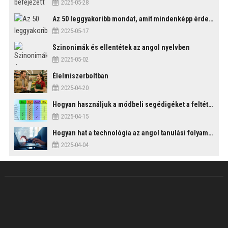
2025-05-28
Az 50 leggyakoribb mondat, amit mindenképp érdemes tudni
2025-05-17
Szinonimák és ellentétek az angol nyelvben
2025-05-02
Élelmiszerboltban
2025-04-20
Hogyan használjuk a módbeli segédigéket a feltételes mondatszerkezetekben?
2025-04-15
Hogyan hat a technológia az angol tanulási folyamatokra?
2025-04-04