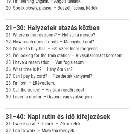
I’m learning English. – Angolt tanulok.
Speak slowly, please. – Beszélj lassan, kérlek.
21–30: Helyzetek utazás közben
Where is the restroom? – Hol van a mosdó?
How much does it cost? – Mennyibe kerül?
I’d like to buy this. – Ezt szeretném megvenni.
I’m looking for the train station. – A vasútállomást keresem.
I have a reservation. – Van foglalásom.
What time is it? – Hány óra van?
Can I pay by card? – Fizethetek kártyával?
I’m lost. – Eltévedtem.
Call the police! – Hívják a rendőrséget!
I need a doctor. – Orvosra van szükségem.
31–40: Napi rutin és idő kifejezések
I wake up at 7 o’clock. – 7-kor kelek.
I go to work. – Munkába megyek.