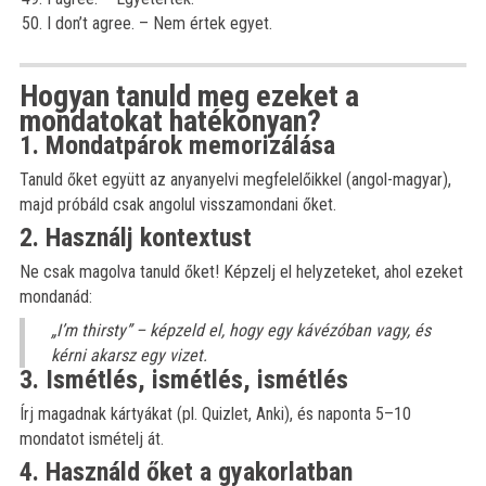
I don’t agree. – Nem értek egyet.
Hogyan tanuld meg ezeket a
mondatokat hatékonyan?
1. Mondatpárok memorizálása
Tanuld őket együtt az anyanyelvi megfelelőikkel (angol-magyar),
majd próbáld csak angolul visszamondani őket.
2. Használj kontextust
Ne csak magolva tanuld őket! Képzelj el helyzeteket, ahol ezeket
mondanád:
„I’m thirsty” – képzeld el, hogy egy kávézóban vagy, és
kérni akarsz egy vizet.
3. Ismétlés, ismétlés, ismétlés
Írj magadnak kártyákat (pl. Quizlet, Anki), és naponta 5–10
mondatot ismételj át.
4. Használd őket a gyakorlatban