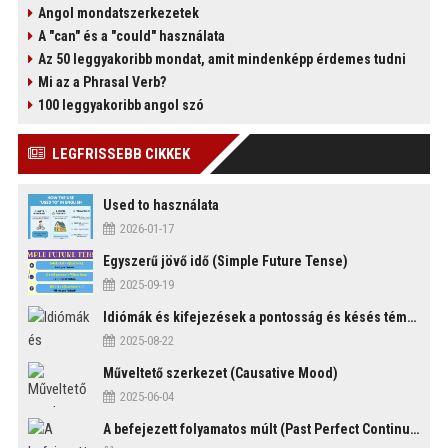
Angol mondatszerkezetek
A "can" és a "could" használata
Az 50 leggyakoribb mondat, amit mindenképp érdemes tudni
Mi az a Phrasal Verb?
100 leggyakoribb angol szó
LEGFRISSEBB CIKKEK
Used to használata
2026-01-17
Egyszerű jövő idő (Simple Future Tense)
2025-09-19
Idiómák és kifejezések a pontosság és késés témakörében
2025-08-22
Műveltető szerkezet (Causative Mood)
2025-06-04
A befejezett folyamatos múlt (Past Perfect Continuous Tense)