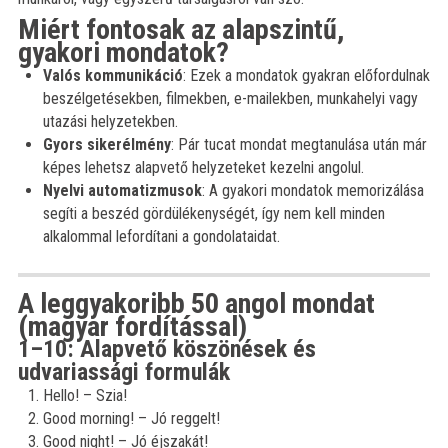
Miért fontosak az alapszintű,
gyakori mondatok?
Valós kommunikáció
: Ezek a mondatok gyakran előfordulnak
beszélgetésekben, filmekben, e-mailekben, munkahelyi vagy
)
utazási helyzetekben.
Gyors sikerélmény
: Pár tucat mondat megtanulása után már
képes lehetsz alapvető helyzeteket kezelni angolul.
Nyelvi automatizmusok
: A gyakori mondatok memorizálása
segíti a beszéd gördülékenységét, így nem kell minden
alkalommal lefordítani a gondolataidat.
A leggyakoribb 50 angol mondat
(magyar fordítással)
1–10: Alapvető köszönések és
udvariassági formulák
Hello! – Szia!
Good morning! – Jó reggelt!
Good night! – Jó éjszakát!