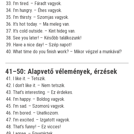
I’m tired. – Fáradt vagyok.
I’m hungry. – Éhes vagyok.
I’m thirsty. – Szomjas vagyok.
It’s hot today. – Ma meleg van.
It’s cold outside. – Kint hideg van.
See you later! – Később találkozunk!
Have a nice day! – Szép napot!
What time do you finish work? – Mikor végzel a munkával?
41–50: Alapvető vélemények, érzések
I like it. – Tetszik.
I don’t like it. – Nem tetszik.
That’s interesting. – Ez érdekes.
I’m happy. – Boldog vagyok.
I’m sad. – Szomorú vagyok.
I’m bored. – Unatkozom.
I’m excited. – Izgatott vagyok.
That’s funny! – Ez vicces!
I agree. – Egyetértek.