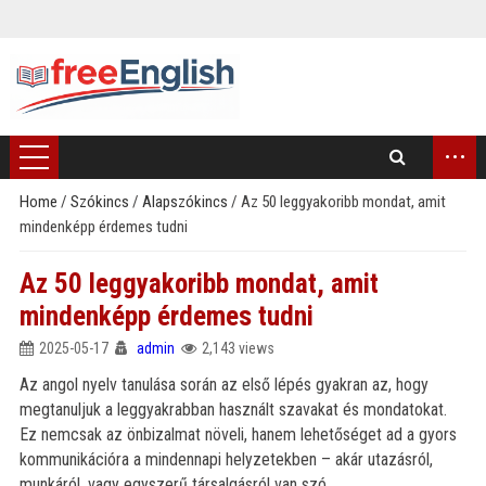
...
Home
/
Szókincs
/
Alapszókincs
/
Az 50 leggyakoribb mondat, amit
mindenképp érdemes tudni
)
Az 50 leggyakoribb mondat, amit
mindenképp érdemes tudni
2025-05-17
admin
2,143 views
Az angol nyelv tanulása során az első lépés gyakran az, hogy
megtanuljuk a leggyakrabban használt szavakat és mondatokat.
Ez nemcsak az önbizalmat növeli, hanem lehetőséget ad a gyors
kommunikációra a mindennapi helyzetekben – akár utazásról,
munkáról, vagy egyszerű társalgásról van szó.