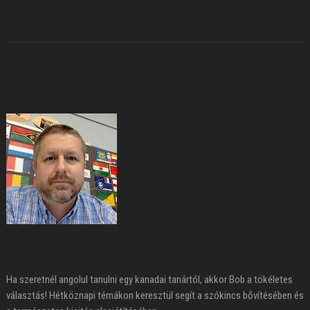
Ha szeretnél angolul tanulni egy kanadai tanártól, akkor Bob a tökéletes
választás! Hétköznapi témákon keresztül segít a szókincs bővítésében és