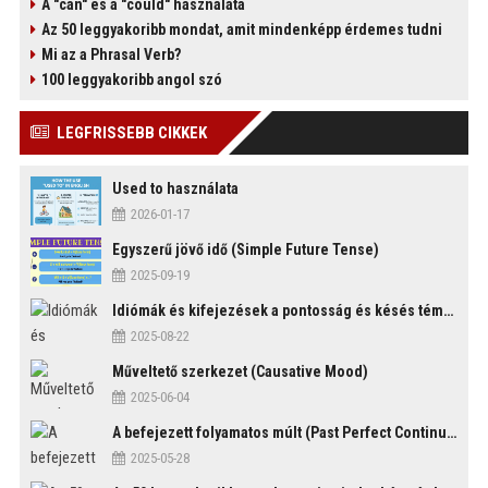
A "can" és a "could" használata
Az 50 leggyakoribb mondat, amit mindenképp érdemes tudni
Mi az a Phrasal Verb?
100 leggyakoribb angol szó
)
LEGFRISSEBB CIKKEK
Used to használata
2026-01-17
Egyszerű jövő idő (Simple Future Tense)
2025-09-19
Idiómák és kifejezések a pontosság és késés témakörében
2025-08-22
Műveltető szerkezet (Causative Mood)
2025-06-04
A befejezett folyamatos múlt (Past Perfect Continuous Tense)
2025-05-28