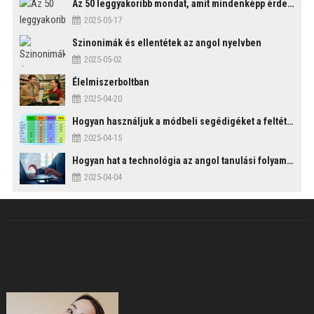
Az 50 leggyakoribb mondat, amit mindenképp érdemes tudni
2025-05-17
Szinonimák és ellentétek az angol nyelvben
2025-05-02
Élelmiszerboltban
2025-04-20
Hogyan használjuk a módbeli segédigéket a feltételes mondatszerkezetekben?
2025-04-15
Hogyan hat a technológia az angol tanulási folyamatokra?
2025-04-04