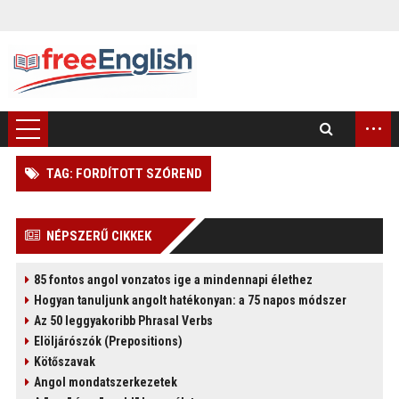
...
TAG: FORDÍTOTT SZÓREND
)
NÉPSZERŰ CIKKEK
85 fontos angol vonzatos ige a mindennapi élethez
Hogyan tanuljunk angolt hatékonyan: a 75 napos módszer
Az 50 leggyakoribb Phrasal Verbs
Elöljárószók (Prepositions)
Kötőszavak
Angol mondatszerkezetek