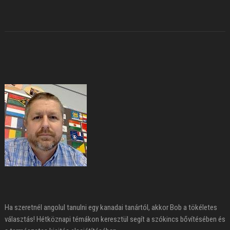
Ha szeretnél angolul tanulni egy kanadai tanártól, akkor Bob a tökéletes
választás! Hétköznapi témákon keresztül segít a szókincs bővítésében és