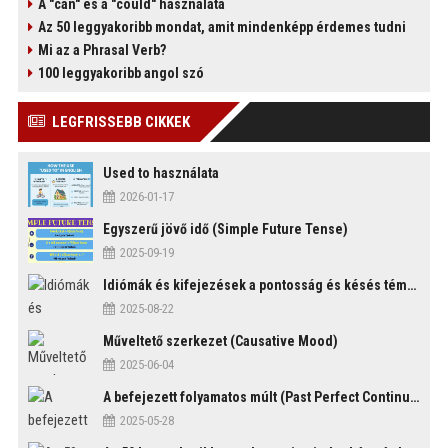
A "can" és a "could" használata
Az 50 leggyakoribb mondat, amit mindenképp érdemes tudni
Mi az a Phrasal Verb?
100 leggyakoribb angol szó
)
LEGFRISSEBB CIKKEK
Used to használata
2026-01-17
Egyszerű jövő idő (Simple Future Tense)
2025-09-19
Idiómák és kifejezések a pontosság és késés témakörében
2025-08-22
Műveltető szerkezet (Causative Mood)
2025-06-04
A befejezett folyamatos múlt (Past Perfect Continuous Tense)
2025-05-28