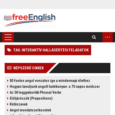
...
TAG: INTERAKTÍV HALLÁSÉRTÉSI FELADATOK
)
NÉPSZERŰ CIKKEK
85 fontos angol vonzatos ige a mindennapi élethez
Hogyan tanuljunk angolt hatékonyan: a 75 napos módszer
Az 50 leggyakoribb Phrasal Verbs
Elöljárószók (Prepositions)
Kötőszavak
Angol mondatszerkezetek