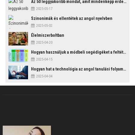
Az 50 leggyakoribb mondat, amit mindenképp érdemes tudni
2025-05-17
Szinonimák és ellentétek az angol nyelvben
2025-05-02
Élelmiszerboltban
2025-04-20
Hogyan használjuk a módbeli segédigéket a feltételes mondatszerkezetekben?
2025-04-15
Hogyan hat a technológia az angol tanulási folyamatokra?
2025-04-04