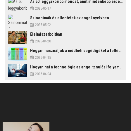
Az 50 leggyakoribb mondat, amit mindenképp érdemes tudni
2025-05-17
Szinonimák és ellentétek az angol nyelvben
2025-05-02
Élelmiszerboltban
2025-04-20
Hogyan használjuk a módbeli segédigéket a feltételes mondatszerkezetekben?
2025-04-15
Hogyan hat a technológia az angol tanulási folyamatokra?
2025-04-04