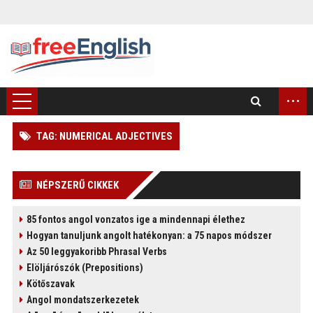
...
TAG: NUMERICAL ADJECTIVES
)
NÉPSZERŰ CIKKEK
85 fontos angol vonzatos ige a mindennapi élethez
Hogyan tanuljunk angolt hatékonyan: a 75 napos módszer
Az 50 leggyakoribb Phrasal Verbs
Elöljárószók (Prepositions)
Kötőszavak
Angol mondatszerkezetek