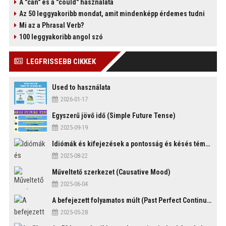
A "can" és a "could" használata
Az 50 leggyakoribb mondat, amit mindenképp érdemes tudni
Mi az a Phrasal Verb?
100 leggyakoribb angol szó
)
LEGFRISSEBB CIKKEK
Used to használata
2026-01-17
Egyszerű jövő idő (Simple Future Tense)
2025-09-19
Idiómák és kifejezések a pontosság és késés témakörében
2025-08-22
Műveltető szerkezet (Causative Mood)
2025-06-04
A befejezett folyamatos múlt (Past Perfect Continuous Tense)
2025-05-28