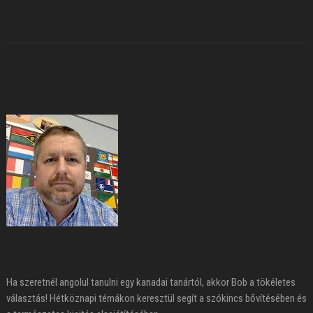
Ha szeretnél angolul tanulni egy kanadai tanártól, akkor Bob a tökéletes
választás! Hétköznapi témákon keresztül segít a szókincs bővítésében és