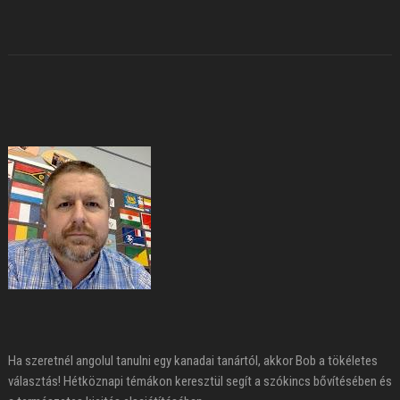
Ha szeretnél angolul tanulni egy kanadai tanártól, akkor Bob a tökéletes
választás! Hétköznapi témákon keresztül segít a szókincs bővítésében és