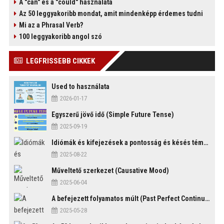
A "can" és a "could" használata
Az 50 leggyakoribb mondat, amit mindenképp érdemes tudni
Mi az a Phrasal Verb?
100 leggyakoribb angol szó
)
LEGFRISSEBB CIKKEK
Used to használata
2026-01-17
Egyszerű jövő idő (Simple Future Tense)
2025-09-19
Idiómák és kifejezések a pontosság és késés témakörében
2025-08-22
Műveltető szerkezet (Causative Mood)
2025-06-04
A befejezett folyamatos múlt (Past Perfect Continuous Tense)
2025-05-28