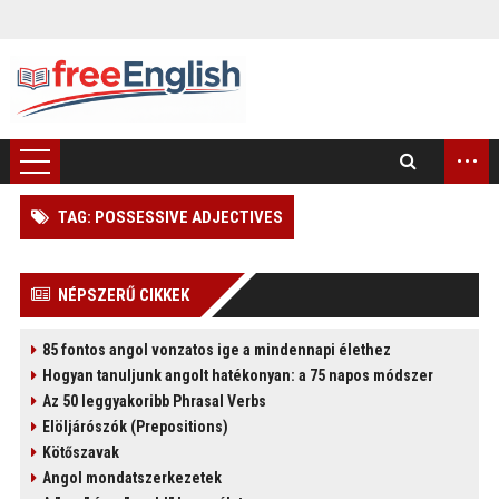
...
TAG: POSSESSIVE ADJECTIVES
)
NÉPSZERŰ CIKKEK
85 fontos angol vonzatos ige a mindennapi élethez
Hogyan tanuljunk angolt hatékonyan: a 75 napos módszer
Az 50 leggyakoribb Phrasal Verbs
Elöljárószók (Prepositions)
Kötőszavak
Angol mondatszerkezetek