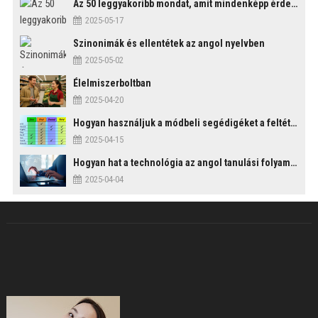
Az 50 leggyakoribb mondat, amit mindenképp érdemes tudni
2025-05-17
Szinonimák és ellentétek az angol nyelvben
2025-05-02
Élelmiszerboltban
2025-04-20
Hogyan használjuk a módbeli segédigéket a feltételes mondatszerkezetekben?
2025-04-15
Hogyan hat a technológia az angol tanulási folyamatokra?
2025-04-04